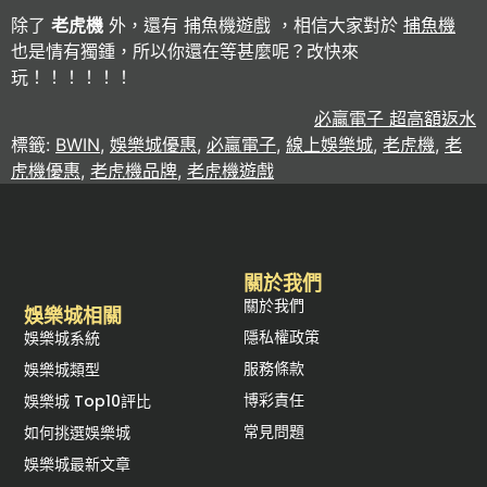
除了
老虎機
外，還有 捕魚機遊戲 ，相信大家對於
捕魚機
也是情有獨鍾，所以你還在等甚麼呢？改快來
玩！！！！！！
必贏電子 超高額返水
標籤:
BWIN
,
娛樂城優惠
,
必贏電子
,
線上娛樂城
,
老虎機
,
老
虎機優惠
,
老虎機品牌
,
老虎機遊戲
關於我們
關於我們
娛樂城相關
隱私權政策
娛樂城系統
服務條款
娛樂城類型
博彩責任
娛樂城 Top10評比
常見問題
如何挑選娛樂城
娛樂城最新文章