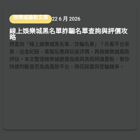
娛樂城最新文章
22 6 月 2026
線上娛樂城黑名單詐騙名單查詢與評價攻
略
想查詢「線上娛樂城黑名單／詐騙名單」？先看平台背
景、出金紀錄、客服反應與玩家評價，再做娛樂城風險
評估。本文整理娛樂城避雷指南與真假辨識重點，幫你
快速判斷是否為高風險平台，降低踩雷與受騙機率。