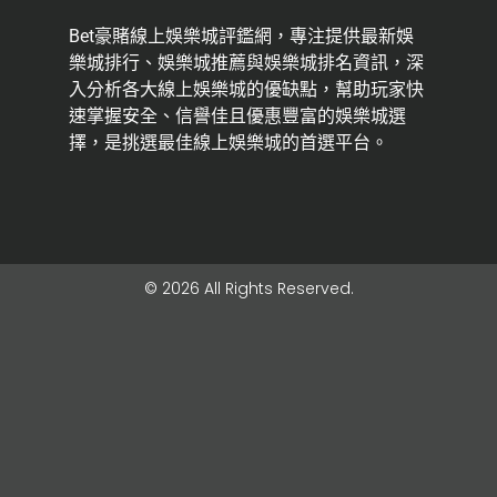
Bet豪賭線上娛樂城評鑑網，專注提供
最新娛
樂城
排行、娛樂城推薦與娛樂城排名資訊，深
入分析各大線上娛樂城的優缺點，幫助玩家快
速掌握安全、信譽佳且優惠豐富的娛樂城選
擇，是挑選最佳線上娛樂城的首選平台。
© 2026 All Rights Reserved.