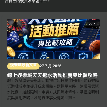
合自己的優質娛樂城平台。
娛樂城最新文章
27 7 月 2026
線上娛樂城天天返水活動推薦與比較攻略
線上娛樂城天天返水活動提供每日投注回饋，能有效降
低遊戲成本並提升玩家體驗。選擇平台時，建議留意返
水比例、遊戲限制、申請方式與流水條件，掌握透明制
度與實用攻略，才能真正享受穩定回饋。