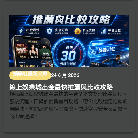
娛樂城最新文章
24 6 月 2026
線上娛樂城出金最快推薦與比較攻略
想找線上娛樂城出金最快的平台？本文整理出金速度、
審核流程、口碑評價與實用攻略，帶你比較穩定推薦的
娛樂城，避開延遲與拒出風險，快速掌握安全又高效率
的出金選擇。