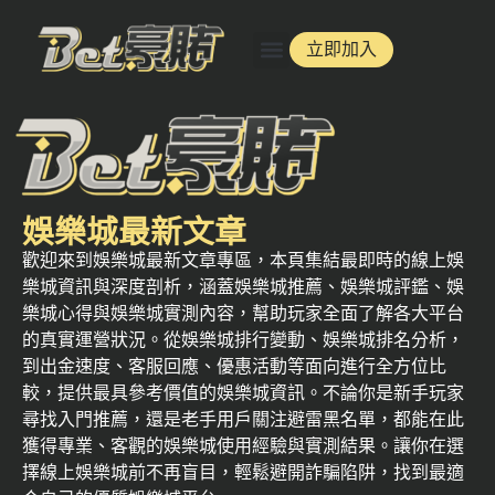
立即加入
娛樂城最新文章
歡迎來到娛樂城最新文章專區，本頁集結最即時的線上娛
樂城資訊與深度剖析，涵蓋娛樂城推薦、娛樂城評鑑、娛
樂城心得與娛樂城實測內容，幫助玩家全面了解各大平台
的真實運營狀況。從娛樂城排行變動、娛樂城排名分析，
到出金速度、客服回應、優惠活動等面向進行全方位比
較，提供最具參考價值的娛樂城資訊。不論你是新手玩家
尋找入門推薦，還是老手用戶關注避雷黑名單，都能在此
獲得專業、客觀的娛樂城使用經驗與實測結果。讓你在選
擇線上娛樂城前不再盲目，輕鬆避開詐騙陷阱，找到最適