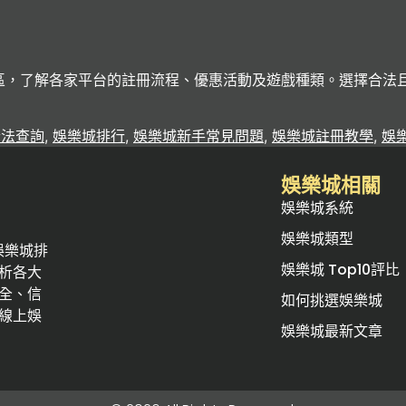
區，了解各家平台的註冊流程、優惠活動及遊戲種類。選擇合法
合法查詢
,
娛樂城排行
,
娛樂城新手常見問題
,
娛樂城註冊教學
,
娛
娛樂城相關
娛樂城系統
娛樂城類型
娛樂城
排
娛樂城 Top10評比
析各大
全、信
如何挑選娛樂城
線上娛
娛樂城最新文章