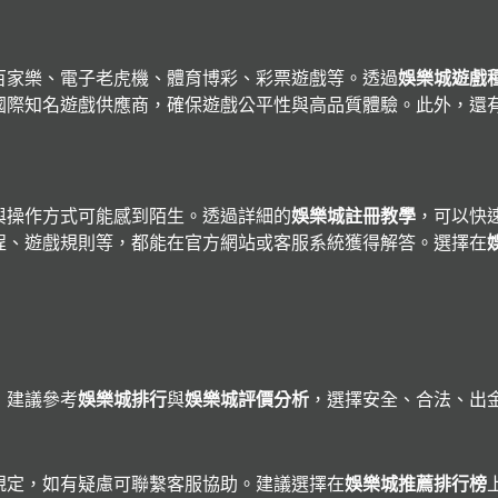
百家樂、電子老虎機、體育博彩、彩票遊戲等。透過
娛樂城遊戲
國際知名遊戲供應商，確保遊戲公平性與高品質體驗。此外，還
與操作方式可能感到陌生。透過詳細的
娛樂城註冊教學
，可以快
程、遊戲規則等，都能在官方網站或客服系統獲得解答。選擇在
，建議參考
娛樂城排行
與
娛樂城評價分析
，選擇安全、合法、出
規定，如有疑慮可聯繫客服協助。建議選擇在
娛樂城推薦排行榜