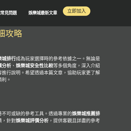
立即加入
城常見問題
娛樂城最新文章
細攻略
樂城排行
成為玩家選擇時的參考依據之一。無論是
價分析
、
娛樂城安全性比較
等多個角度，深入介紹
容進行說明。希望透過本篇文章，協助玩家更了解
順利。
時不可或缺的參考工具。透過專業的
娛樂城推薦排
饋，針對
娛樂城評價分析
，提供客觀且詳盡的參考