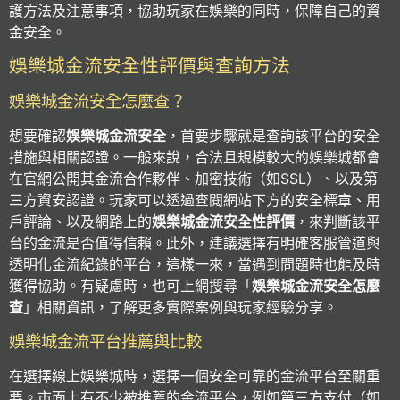
護方法及注意事項，協助玩家在娛樂的同時，保障自己的資
金安全。
娛樂城金流安全性評價與查詢方法
娛樂城金流安全怎麼查？
想要確認
娛樂城金流安全
，首要步驟就是查詢該平台的安全
措施與相關認證。一般來說，合法且規模較大的娛樂城都會
在官網公開其金流合作夥伴、加密技術（如SSL）、以及第
三方資安認證。玩家可以透過查閱網站下方的安全標章、用
戶評論、以及網路上的
娛樂城金流安全性評價
，來判斷該平
台的金流是否值得信賴。此外，建議選擇有明確客服管道與
透明化金流紀錄的平台，這樣一來，當遇到問題時也能及時
獲得協助。有疑慮時，也可上網搜尋「
娛樂城金流安全怎麼
查
」相關資訊，了解更多實際案例與玩家經驗分享。
娛樂城金流平台推薦與比較
在選擇線上娛樂城時，選擇一個安全可靠的金流平台至關重
要。市面上有不少被推薦的金流平台，例如第三方支付（如