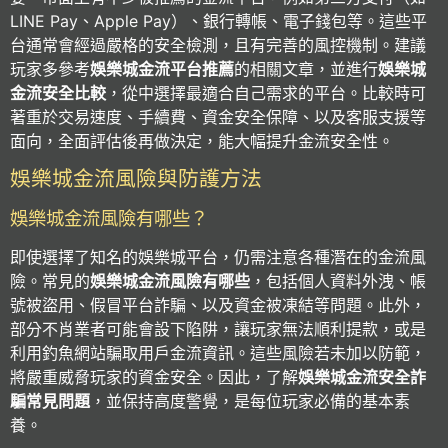
LINE Pay、Apple Pay）、銀行轉帳、電子錢包等。這些平
台通常會經過嚴格的安全檢測，且有完善的風控機制。建議
玩家多參考
娛樂城金流平台推薦
的相關文章，並進行
娛樂城
金流安全比較
，從中選擇最適合自己需求的平台。比較時可
著重於交易速度、手續費、資金安全保障、以及客服支援等
面向，全面評估後再做決定，能大幅提升金流安全性。
娛樂城金流風險與防護方法
娛樂城金流風險有哪些？
即使選擇了知名的娛樂城平台，仍需注意各種潛在的金流風
險。常見的
娛樂城金流風險有哪些
，包括個人資料外洩、帳
號被盜用、假冒平台詐騙、以及資金被凍結等問題。此外，
部分不肖業者可能會設下陷阱，讓玩家無法順利提款，或是
利用釣魚網站騙取用戶金流資訊。這些風險若未加以防範，
將嚴重威脅玩家的資金安全。因此，了解
娛樂城金流安全詐
騙常見問題
，並保持高度警覺，是每位玩家必備的基本素
養。