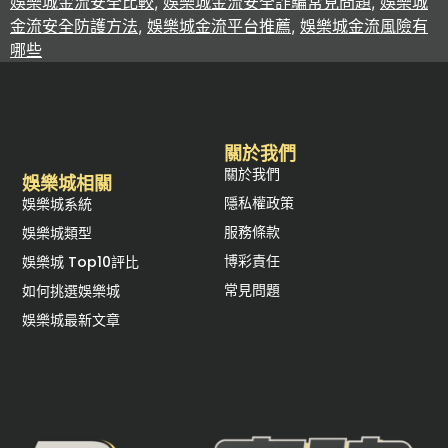
娛樂城金流安全比較
,
娛樂城金流安全詐騙常見問題
,
娛樂城
金流安全防護方法
,
娛樂城金流平台推薦
,
娛樂城金流風險有
哪些
關於我們
關於我們
娛樂城相關
隱私權政策
娛樂城系統
服務條款
娛樂城類型
博彩責任
娛樂城 Top10評比
常見問題
如何挑選娛樂城
娛樂城最新文章