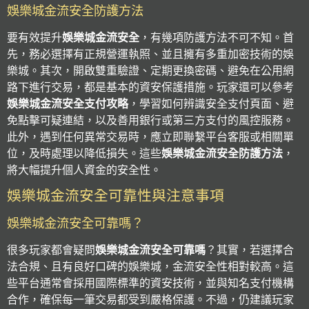
娛樂城金流安全防護方法
要有效提升
娛樂城金流安全
，有幾項防護方法不可不知。首
先，務必選擇有正規營運執照、並且擁有多重加密技術的娛
樂城。其次，開啟雙重驗證、定期更換密碼、避免在公用網
路下進行交易，都是基本的資安保護措施。玩家還可以參考
娛樂城金流安全支付攻略
，學習如何辨識安全支付頁面、避
免點擊可疑連結，以及善用銀行或第三方支付的風控服務。
此外，遇到任何異常交易時，應立即聯繫平台客服或相關單
位，及時處理以降低損失。這些
娛樂城金流安全防護方法
，
將大幅提升個人資金的安全性。
娛樂城金流安全可靠性與注意事項
娛樂城金流安全可靠嗎？
很多玩家都會疑問
娛樂城金流安全可靠嗎
？其實，若選擇合
法合規、且有良好口碑的娛樂城，金流安全性相對較高。這
些平台通常會採用國際標準的資安技術，並與知名支付機構
合作，確保每一筆交易都受到嚴格保護。不過，仍建議玩家