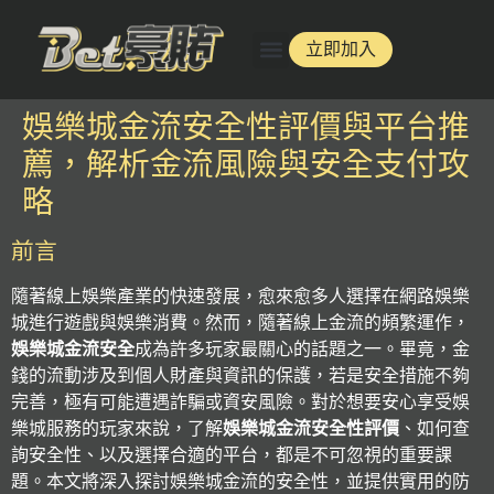
立即加入
娛樂城金流安全性評價與平台推
薦，解析金流風險與安全支付攻
略
前言
隨著線上娛樂產業的快速發展，愈來愈多人選擇在網路娛樂
城進行遊戲與娛樂消費。然而，隨著線上金流的頻繁運作，
娛樂城金流安全
成為許多玩家最關心的話題之一。畢竟，金
錢的流動涉及到個人財產與資訊的保護，若是安全措施不夠
完善，極有可能遭遇詐騙或資安風險。對於想要安心享受娛
樂城服務的玩家來說，了解
娛樂城金流安全性評價
、如何查
詢安全性、以及選擇合適的平台，都是不可忽視的重要課
題。本文將深入探討娛樂城金流的安全性，並提供實用的防