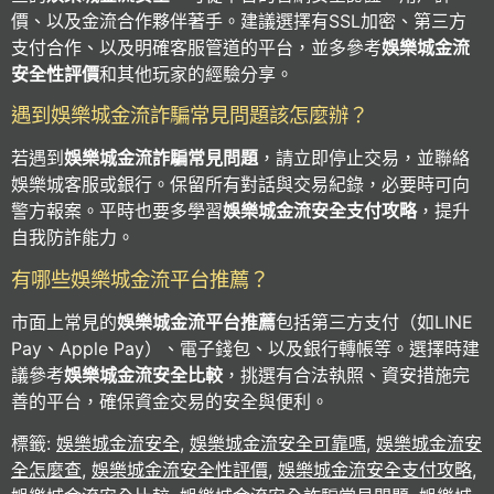
價、以及金流合作夥伴著手。建議選擇有SSL加密、第三方
支付合作、以及明確客服管道的平台，並多參考
娛樂城金流
安全性評價
和其他玩家的經驗分享。
遇到娛樂城金流詐騙常見問題該怎麼辦？
若遇到
娛樂城金流詐騙常見問題
，請立即停止交易，並聯絡
娛樂城客服或銀行。保留所有對話與交易紀錄，必要時可向
警方報案。平時也要多學習
娛樂城金流安全支付攻略
，提升
自我防詐能力。
有哪些娛樂城金流平台推薦？
市面上常見的
娛樂城金流平台推薦
包括第三方支付（如LINE
Pay、Apple Pay）、電子錢包、以及銀行轉帳等。選擇時建
議參考
娛樂城金流安全比較
，挑選有合法執照、資安措施完
善的平台，確保資金交易的安全與便利。
標籤:
娛樂城金流安全
,
娛樂城金流安全可靠嗎
,
娛樂城金流安
全怎麼查
,
娛樂城金流安全性評價
,
娛樂城金流安全支付攻略
,