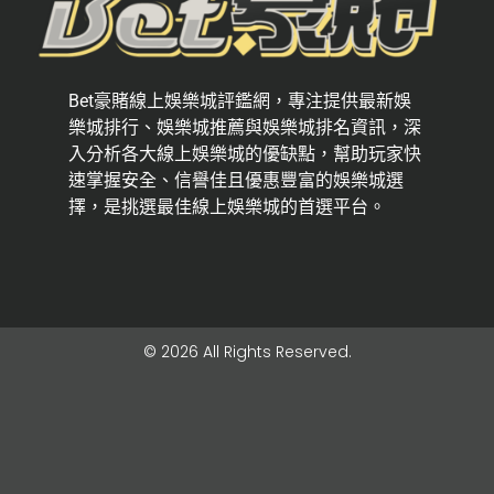
Bet豪賭線上娛樂城評鑑網，專注提供
最新娛
樂城
排行、娛樂城推薦與娛樂城排名資訊，深
入分析各大線上娛樂城的優缺點，幫助玩家快
速掌握安全、信譽佳且優惠豐富的娛樂城選
擇，是挑選最佳線上娛樂城的首選平台。
© 2026 All Rights Reserved.