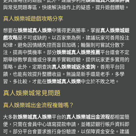
與常見問題專區，快速解決操作上的疑惑，提升遊戲體驗。
真人娛樂城遊戲攻略分享
想要在
娛樂城真人娛樂
中獲得更高勝率，掌握
真人娛樂城遊
戲攻略
是不可或缺的。以百家樂為例，建議玩家可善用投注
紀律，避免因情緒失控而盲目加碼；輪盤則可嘗試分散下
注，提高中獎機率。部分
娛樂城真人娛樂推薦
平台還會不定
期舉辦教學直播或分享高手實戰經驗，提供玩家更多實用的
策略。此外，定期查詢
真人娛樂城返水查詢
，善用平台回
饋，也能有效提升整體收益。無論是新手還是老手，多學
習、多比較，才能在
娛樂城真人娛樂
中立於不敗之地。
真人娛樂城常見問題
真人娛樂城出金流程複雜嗎？
大多數
娛樂城真人娛樂
平台的
真人娛樂城出金流程
都相當簡
便，只需在會員中心填寫提款申請，並確認銀行帳戶資料即
可。部分平台會要求進行身份驗證，以保障資金安全。建議