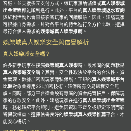
客服，並支援多元支付方式，讓玩家無論儲值或
真人娛樂城
出金流程
都能順利進行。此外，平台的
真人娛樂城返水查詢
與紅利活動也會直接影響玩家的回饋體驗。因此，建議玩家
可根據自身需求，針對各平台的特色進行全方位比較，選擇
最符合個人需求的
娛樂城真人娛樂推薦
。
娛樂城真人娛樂安全與信譽解析
真人娛樂城安全嗎？
許多新手玩家在接觸
娛樂城真人娛樂
時，最常問的問題就是
真人娛樂城安全嗎
？其實，安全性取決於平台的合法性、資
金管理、數據加密與玩家隱私保護。正規的
真人娛樂城平台
比較
對象會採用SSL加密技術，確保所有交易過程安全無
虞。同時，部分平台還會設有專屬的資金託管帳戶，保障玩
家的存款安全。此外，建議玩家在進行
真人娛樂城出金流程
時，務必確認平台規則，避免因資料不齊全或規定不明而影
響提款權益。選擇信譽良好的
娛樂城真人娛樂推薦
平台，才
能安心暢玩。