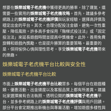
想要在
娛樂城電子老虎機
中獲得更高的勝率，除了運氣，還
需要一些實用的
娛樂城電子老虎機攻略
。首先，建議多參考
網路上的
娛樂城電子老虎機評價
與玩家經驗，選擇高評價及
穩定出金的平台。其次，合理分配投注金額，避免一次性重
壓，降低風險。許多高手會採用「階梯式投注法」或「固定
投注法」來延長遊戲時間並提高中獎機會。此外，善用免費
旋轉和遊戲內獎勵，也是提升勝算的重要策略。最重要的
是，保持愉快心情與理性思考，享受
娛樂城電子老虎機
帶來
的樂趣。
娛樂城電子老虎機平台比較與安全性
娛樂城電子老虎機平台比較
市面上
娛樂城電子老虎機平台比較
眾多，每個平台在遊戲種
類、優惠活動、出金速度以及客服品質上都有所差異。建議
玩家選擇擁有合法執照、透明公開的
娛樂城電子老虎機
平
台，並多參考網路上的
娛樂城電子老虎機評價
與用戶回饋。
部分平台會定期推出新機台與專屬活動，增加遊戲多樣性與