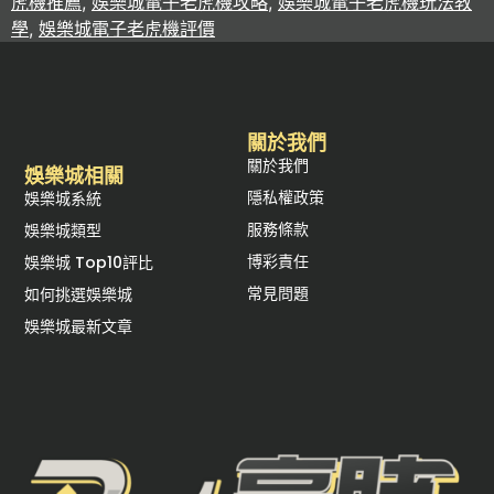
虎機推薦
,
娛樂城電子老虎機攻略
,
娛樂城電子老虎機玩法教
學
,
娛樂城電子老虎機評價
關於我們
關於我們
娛樂城相關
隱私權政策
娛樂城系統
服務條款
娛樂城類型
博彩責任
娛樂城 Top10評比
常見問題
如何挑選娛樂城
娛樂城最新文章