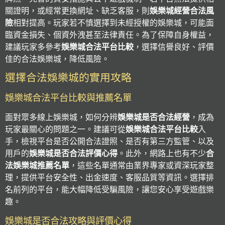
關證明，或經常更換網址、缺乏客服，則
娛樂城經營合法風
險
相對提高。玩家若不慎選擇到未經授權的娛樂城，可能面
臨資金損失、個資外洩甚至法律責任。為了保障自身權益，
建議玩家多參考
娛樂城合法平台比較
，選擇信譽良好、評價
佳的合法娛樂城，降低風險。
選擇合法娛樂城的實用攻略
娛樂城合法平台比較與推薦名單
面對眾多線上娛樂城，如何分辨
娛樂城是否合法經營
，成為
玩家最關心的問題之一。建議可從
娛樂城合法平台比較
入
手，檢視平台是否公開合法證照、是否有第三方監管、以及
用戶的
娛樂城是否合法評價心得
。此外，網路上也有不少
合
法娛樂城推薦名單
，這些名單通常由業界專家或資深玩家整
理，提供平台安全性、出金速度、客服品質等資訊。選擇排
名前列的平台，能大幅降低受騙風險，讓您安心享受遊戲樂
趣。
娛樂城是否合法攻略與評價心得