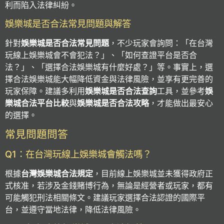
利而陷入法律糾紛。
娛樂城是否合法常見問題與解答
針對
娛樂城是否合法常見問題
，不少玩家會詢問：「在台灣
玩線上娛樂城會不會犯法？」、「如何查證平台是否合
法？」、「選擇合法娛樂城有什麼好處？」等。事實上，選
擇合法娛樂城能大幅降低資金與法律風險，並享有更完善的
玩家保障。建議多利用
娛樂城是否合法查詢
工具，並參考
娛
樂城合法平台比較
與
娛樂城是否合法攻略
，才能做出最安心
的選擇。
常見問題問答
Q1：在台灣玩線上娛樂城會觸法嗎？
根據
台灣娛樂城合法規定
，目前線上娛樂城並未獲得政府正
式核准，若涉及金錢賭博行為，無論是經營者或玩家，都有
可能觸犯刑法相關條文。建議玩家選擇合法認證的國際平
台，並遵守當地法律，降低法律風險。