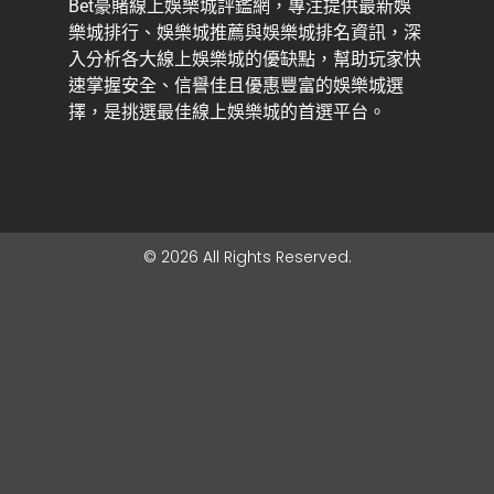
Bet豪賭線上娛樂城評鑑網，專注提供
最新娛
樂城
排行、娛樂城推薦與娛樂城排名資訊，深
入分析各大線上娛樂城的優缺點，幫助玩家快
速掌握安全、信譽佳且優惠豐富的娛樂城選
擇，是挑選最佳線上娛樂城的首選平台。
© 2026 All Rights Reserved.