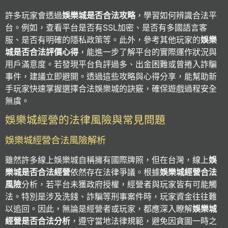
許多玩家會透過
娛樂城是否合法攻略
，學習如何辨識合法平
台。例如，查看平台是否有SSL加密、是否有多國語言客
服、是否有明確的隱私政策等。此外，參考其他玩家的
娛樂
城是否合法評價心得
，能進一步了解平台的實際運作狀況與
用戶滿意度。若發現平台負評過多、出金困難或曾捲入詐騙
事件，建議立即避開。透過這些攻略與心得分享，能幫助新
手玩家快速掌握選擇合法娛樂城的訣竅，確保遊戲過程安全
無虞。
娛樂城經營的法律風險與常見問題
娛樂城經營合法風險解析
雖然許多線上娛樂城自稱擁有國際牌照，但在台灣，線上
娛
樂城是否合法經營
依然存在法律爭議。根據
娛樂城經營合法
風險
分析，若平台未獲政府授權，經營者與玩家皆有可能觸
法。特別是涉及洗錢、詐騙等刑事案件時，玩家資金往往難
以追回。因此，無論是經營者或玩家，都應深入瞭解
娛樂城
經營是否合法分析
，遵守當地法律規範，避免因貪圖一時之