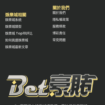
關於我們
關於我們
娛樂城相關
隱私權政策
娛樂城系統
服務條款
娛樂城類型
博彩責任
娛樂城 Top10評比
常見問題
如何挑選娛樂城
娛樂城最新文章