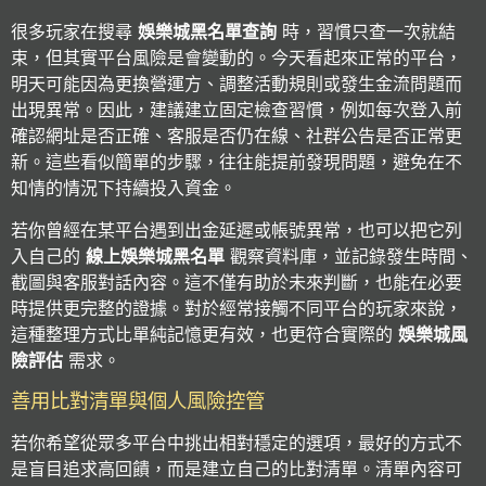
很多玩家在搜尋
娛樂城黑名單查詢
時，習慣只查一次就結
束，但其實平台風險是會變動的。今天看起來正常的平台，
明天可能因為更換營運方、調整活動規則或發生金流問題而
出現異常。因此，建議建立固定檢查習慣，例如每次登入前
確認網址是否正確、客服是否仍在線、社群公告是否正常更
新。這些看似簡單的步驟，往往能提前發現問題，避免在不
知情的情況下持續投入資金。
若你曾經在某平台遇到出金延遲或帳號異常，也可以把它列
入自己的
線上娛樂城黑名單
觀察資料庫，並記錄發生時間、
截圖與客服對話內容。這不僅有助於未來判斷，也能在必要
時提供更完整的證據。對於經常接觸不同平台的玩家來說，
這種整理方式比單純記憶更有效，也更符合實際的
娛樂城風
險評估
需求。
善用比對清單與個人風險控管
若你希望從眾多平台中挑出相對穩定的選項，最好的方式不
是盲目追求高回饋，而是建立自己的比對清單。清單內容可