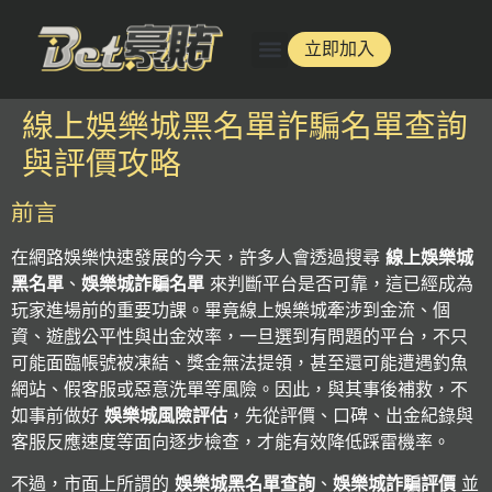
立即加入
線上娛樂城黑名單詐騙名單查詢
與評價攻略
前言
在網路娛樂快速發展的今天，許多人會透過搜尋
線上娛樂城
黑名單
、
娛樂城詐騙名單
來判斷平台是否可靠，這已經成為
玩家進場前的重要功課。畢竟線上娛樂城牽涉到金流、個
資、遊戲公平性與出金效率，一旦選到有問題的平台，不只
可能面臨帳號被凍結、獎金無法提領，甚至還可能遭遇釣魚
網站、假客服或惡意洗單等風險。因此，與其事後補救，不
如事前做好
娛樂城風險評估
，先從評價、口碑、出金紀錄與
客服反應速度等面向逐步檢查，才能有效降低踩雷機率。
不過，市面上所謂的
娛樂城黑名單查詢
、
娛樂城詐騙評價
並