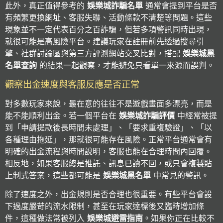
此外，真正值得參考的
娛樂城詐騙名單
通常會提到平台是否
有頻繁更換網址、客服失聯、活動條款不清楚等問題。這些
現象並不一定代表百分之百詐騙，但若多項警訊同時出現，
就很可能是高風險平台。建議玩家在註冊前先透過搜尋引
擎、社群討論區與第三方評測網站交叉比對，搭配
娛樂城黑
名單查詢
的結果一起觀察，才能避免只看單一來源而誤判。
觀察出金速度與客服反應是否正常
對多數玩家來說，最在意的往往不是遊戲畫面多漂亮，而是
能不能順利出金。若一個平台在
娛樂城詐騙評價
中經常被提
到「申請提款後長時間未處理」、「要求重複驗證」、「以
各種理由拖延」，那就很可能存在風險。正常平台通常會有
明確的出金流程與時間說明，客服也能在合理時間內回覆。
相反地，如果客服總是推託、訊息已讀不回，或只會複製貼
上制式答案，這些都可能是
娛樂城黑名單
中常見的警訊。
除了速度之外，出金規則是否合理也很重要。有些平台會設
下過度嚴苛的流水限制，甚至在玩家達標後又臨時增加條
件，這種做法常被列入
娛樂城避雷指南
。如果你正在比較不