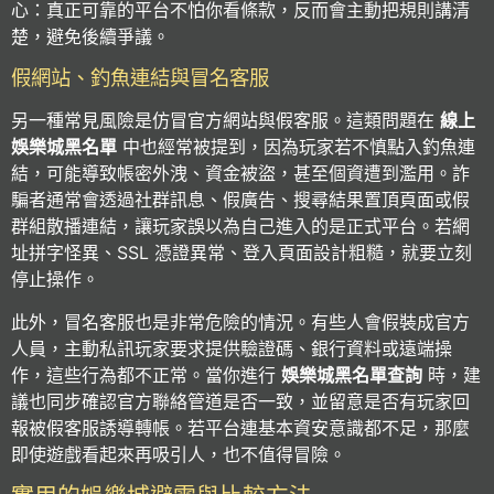
心：真正可靠的平台不怕你看條款，反而會主動把規則講清
楚，避免後續爭議。
假網站、釣魚連結與冒名客服
另一種常見風險是仿冒官方網站與假客服。這類問題在
線上
娛樂城黑名單
中也經常被提到，因為玩家若不慎點入釣魚連
結，可能導致帳密外洩、資金被盜，甚至個資遭到濫用。詐
騙者通常會透過社群訊息、假廣告、搜尋結果置頂頁面或假
群組散播連結，讓玩家誤以為自己進入的是正式平台。若網
址拼字怪異、SSL 憑證異常、登入頁面設計粗糙，就要立刻
停止操作。
此外，冒名客服也是非常危險的情況。有些人會假裝成官方
人員，主動私訊玩家要求提供驗證碼、銀行資料或遠端操
作，這些行為都不正常。當你進行
娛樂城黑名單查詢
時，建
議也同步確認官方聯絡管道是否一致，並留意是否有玩家回
報被假客服誘導轉帳。若平台連基本資安意識都不足，那麼
即使遊戲看起來再吸引人，也不值得冒險。