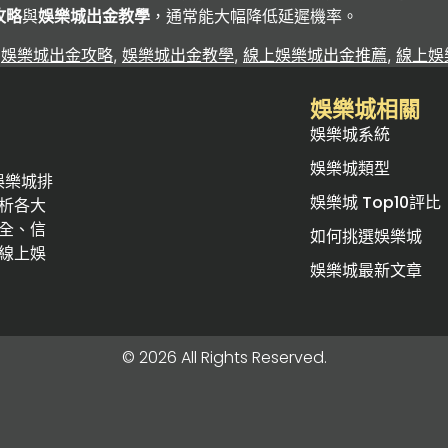
攻略
與
娛樂城出金教學
，通常能大幅降低延遲機率。
,
娛樂城出金攻略
,
娛樂城出金教學
,
線上娛樂城出金推薦
,
線上娛
娛樂城相關
娛樂城系統
娛樂城類型
娛樂城
排
娛樂城 Top10評比
析各大
全、信
如何挑選娛樂城
線上娛
娛樂城最新文章
© 2026 All Rights Reserved.