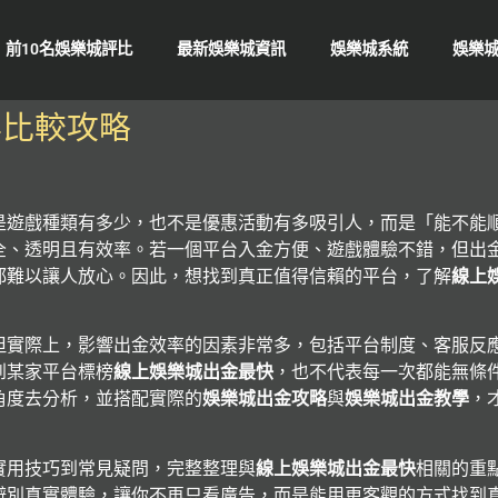
前10名娛樂城評比
最新娛樂城資訊
娛樂城系統
娛樂
與比較攻略
是遊戲種類有多少，也不是優惠活動有多吸引人，而是「能不能
全、透明且有效率。若一個平台入金方便、遊戲體驗不錯，但出
都難以讓人放心。因此，想找到真正值得信賴的平台，了解
線上
但實際上，影響出金效率的因素非常多，包括平台制度、客服反
到某家平台標榜
線上娛樂城出金最快
，也不代表每一次都能無條
角度去分析，並搭配實際的
娛樂城出金攻略
與
娛樂城出金教學
，
實用技巧到常見疑問，完整整理與
線上娛樂城出金最快
相關的重
辨別真實體驗，讓你不再只看廣告，而是能用更客觀的方式找到