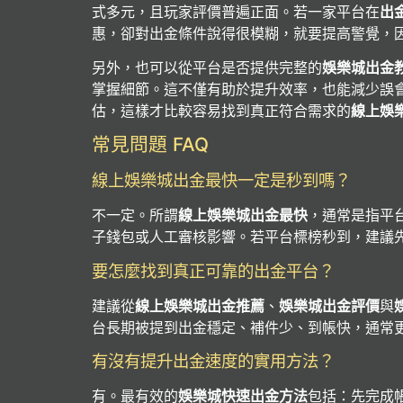
式多元，且玩家評價普遍正面。若一家平台在
出
惠，卻對出金條件說得很模糊，就要提高警覺，
另外，也可以從平台是否提供完整的
娛樂城出金
掌握細節。這不僅有助於提升效率，也能減少誤
估，這樣才比較容易找到真正符合需求的
線上娛
常見問題 FAQ
線上娛樂城出金最快一定是秒到嗎？
不一定。所謂
線上娛樂城出金最快
，通常是指平
子錢包或人工審核影響。若平台標榜秒到，建議
要怎麼找到真正可靠的出金平台？
建議從
線上娛樂城出金推薦
、
娛樂城出金評價
與
台長期被提到出金穩定、補件少、到帳快，通常
有沒有提升出金速度的實用方法？
有。最有效的
娛樂城快速出金方法
包括：先完成