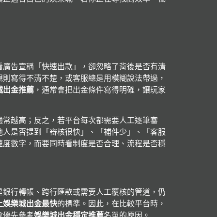
看廣告宣稱「快速出款」，卻忽略了背後是否有清
規則寫得不清不楚，或客服總是用模糊說法帶過，
城出金推薦
，通常會把出金條件寫得明確，讓玩家
通常越高；反之，若平台每次都需要人工逐筆審
他人是否提到「審核很快」、「補件少」、「客服
速度數字，而要同時看制度是否合理、流程是否穩
是銀行轉帳、跨行匯款或需要人工覆核的管道，仍
上娛樂城出金最快
的標準。因此，在比較平台時，
會優先參考
娛樂城出金穩定推薦
名單的原因。