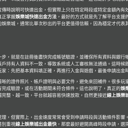
宣傳時說明可快速出金，但實際上只在特定時段或特定金額內有
真正掌握
娛樂城快速出金方法
，最好的方式就是先了解平台支援
的娛樂城，通常比單次秒出的平台更值得信賴，因為穩定才代表
一步，就是在註冊後盡快完成帳號驗證，並確保所有資料與銀行
帳戶持有人資料不一致，導致系統或人工審核無法通過。這時候
玩家：先把基本資料填正確，再進行入金與遊戲，最後申請出金
清晰的證件照片、帳戶證明與必要文件，避免來回補件。很多玩
有完成驗證，或在活動期間未符合條件。這也說明了，真正的
娛
越完整、越一致，平台就越容易快速放款，自然更接近
線上娛樂
處理，但實際上，出金速度常常會受到申請時段與活動條件影響
特別重視
線上娛樂城出金最快
，那麼最好避開高峰時段申請，選