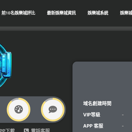
前10名娛樂城評比
最新娛樂城資訊
娛樂城系統
娛樂
域名創建時間
VIP等級
-
APP 客服
-
PP下載
電話客服