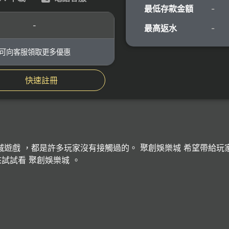
最低存款金額
-
-
最高返水
-
可向客服領取更多優惠
城遊戲 ，都是許多玩家沒有接觸過的。 聚創娛樂城 希望帶給玩
試試看 聚創娛樂城 。