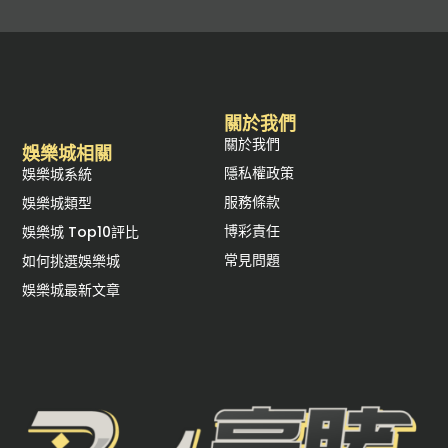
關於我們
關於我們
娛樂城相關
隱私權政策
娛樂城系統
服務條款
娛樂城類型
博彩責任
娛樂城 Top10評比
常見問題
如何挑選娛樂城
娛樂城最新文章