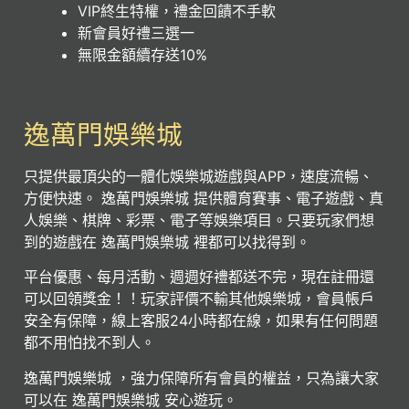
VIP終生特權，禮金回饋不手軟
新會員好禮三選一
無限金額續存送10%
逸萬門娛樂城
只提供最頂尖的一體化娛樂城遊戲與APP，速度流暢、
方便快速。
逸萬門娛樂城
提供體育賽事、電子遊戲、真
人娛樂、棋牌、彩票、電子等娛樂項目。只要玩家們想
到的遊戲在 逸萬門娛樂城 裡都可以找得到。
平台優惠、每月活動、週週好禮都送不完，現在註冊還
可以回領獎金！！玩家評價不輸其他娛樂城，會員帳戶
安全有保障，線上客服24小時都在線，如果有任何問題
都不用怕找不到人。
逸萬門娛樂城
，強力保障所有會員的權益，只為讓大家
可以在
逸萬門娛樂城
安心遊玩。