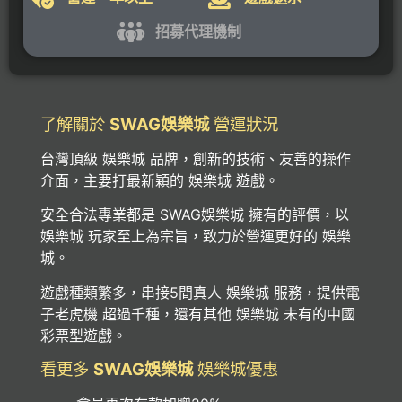
招募代理機制
了解關於
SWAG娛樂城
營運狀況
台灣頂級 娛樂城 品牌，創新的技術、友善的操作
介面，主要打最新穎的 娛樂城 遊戲。
安全合法專業都是
SWAG娛樂城
擁有的評價，以
娛樂城 玩家至上為宗旨，致力於營運更好的 娛樂
城。
遊戲種類繁多，串接5間真人 娛樂城 服務，提供電
子老虎機 超過千種，還有其他 娛樂城 未有的中國
彩票型遊戲。
看更多
SWAG娛樂城
娛樂城優惠