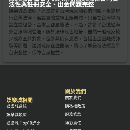
法性與註冊安全、出金問題完整
娛樂城合法嗎？這是許多台灣玩家關心的問題。根據現
行台灣法律，無論實體或線上娛樂城，只要在台灣境內
設立或經營，基本上都屬違法。不過，許多平台透過海
外合法牌照營運，處於法律灰色地帶。雖然一般玩家較
少成為查緝對象，但參與仍有風險，包括出金困難或詐
騙等問題。建議玩家在註冊前，務必了解最新法規及平
台安全性，保障自身權益。
關於我們
關於我們
娛樂城相關
隱私權政策
娛樂城系統
服務條款
娛樂城類型
博彩責任
娛樂城 Top10評比