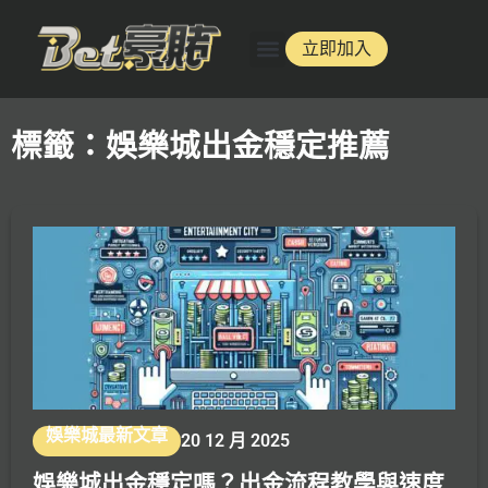
立即加入
標籤：娛樂城出金穩定推薦
娛樂城最新文章
20 12 月 2025
娛樂城出金穩定嗎？出金流程教學與速度