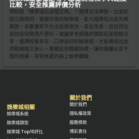
比較，安全推薦評價分析
想知道「娛樂城出金穩定嗎」？選擇合法牌照、出金紀
錄公開透明、客服完善的娛樂城，能大幅降低出金失敗
風險。多數優質平台出金速度快，安全性高，並採用加
密技術保障用戶資料。建議參考網路評價和玩家經驗分
享，選擇經營多年、口碑良好的娛樂城，才能確保出金
流程順暢又安心。掌握這些關鍵指標，讓你遠離出金不
穩的困擾，享受無憂的線上娛樂體驗
關於我們
關於我們
娛樂城相關
隱私權政策
娛樂城系統
服務條款
娛樂城類型
博彩責任
娛樂城 Top10評比