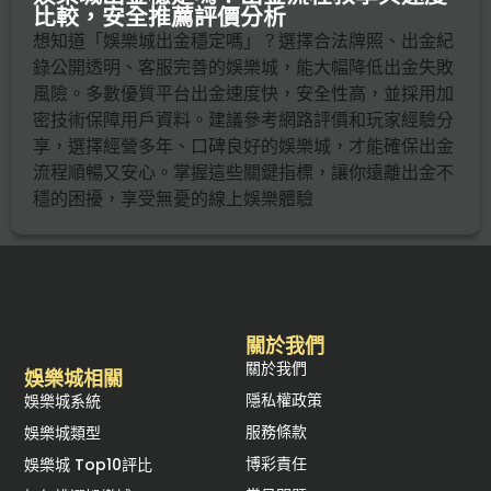
比較，安全推薦評價分析
想知道「娛樂城出金穩定嗎」？選擇合法牌照、出金紀
錄公開透明、客服完善的娛樂城，能大幅降低出金失敗
風險。多數優質平台出金速度快，安全性高，並採用加
密技術保障用戶資料。建議參考網路評價和玩家經驗分
享，選擇經營多年、口碑良好的娛樂城，才能確保出金
流程順暢又安心。掌握這些關鍵指標，讓你遠離出金不
穩的困擾，享受無憂的線上娛樂體驗
關於我們
關於我們
娛樂城相關
隱私權政策
娛樂城系統
服務條款
娛樂城類型
博彩責任
娛樂城 Top10評比