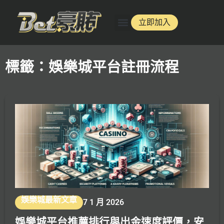
立即加入
標籤：娛樂城平台註冊流程
娛樂城最新文章
7 1 月 2026
娛樂城平台推薦排行與出金速度評價，安