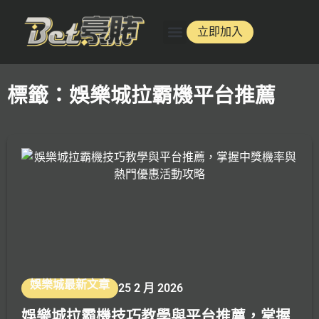
立即加入
標籤：娛樂城拉霸機平台推薦
娛樂城最新文章
25 2 月 2026
娛樂城拉霸機技巧教學與平台推薦，掌握