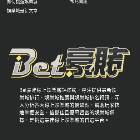
常見問題
如何挑選娛樂城
娛樂城最新文章
Bet豪賭線上娛樂城評鑑網，專注提供
最新娛
樂城
排行、娛樂城推薦與娛樂城排名資訊，深
入分析各大線上娛樂城的優缺點，幫助玩家快
速掌握安全、信譽佳且優惠豐富的娛樂城選
擇，是挑選最佳線上娛樂城的首選平台。