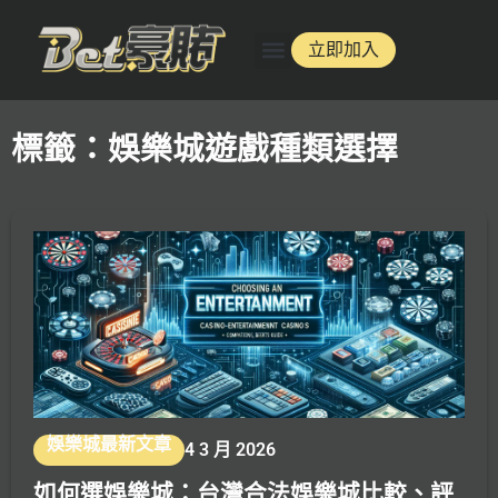
立即加入
標籤：娛樂城遊戲種類選擇
娛樂城最新文章
4 3 月 2026
如何選娛樂城：台灣合法娛樂城比較、評