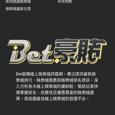
常見問題
如何挑選娛樂城
娛樂城最新文章
Bet豪賭線上娛樂城評鑑網，專注提供
最新娛
樂城
排行、娛樂城推薦與娛樂城排名資訊，深
入分析各大線上娛樂城的優缺點，幫助玩家快
速掌握安全、信譽佳且優惠豐富的娛樂城選
擇，是挑選最佳線上娛樂城的首選平台。