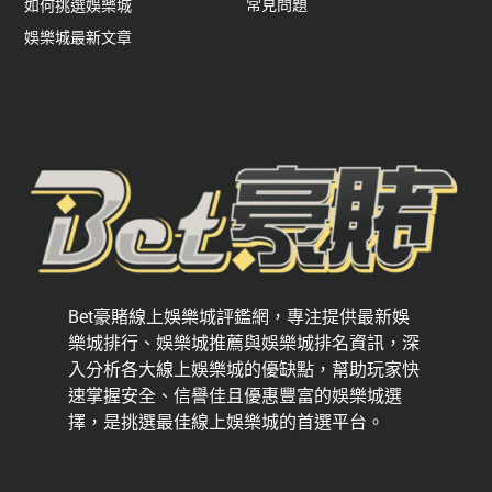
常見問題
如何挑選娛樂城
娛樂城最新文章
Bet豪賭線上娛樂城評鑑網，專注提供
最新娛
樂城
排行、娛樂城推薦與娛樂城排名資訊，深
入分析各大線上娛樂城的優缺點，幫助玩家快
速掌握安全、信譽佳且優惠豐富的娛樂城選
擇，是挑選最佳線上娛樂城的首選平台。