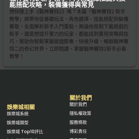
能搭配攻略，裝備獲得與常見
想快速上手《戰神賽特2》嗎？本篇「戰神賽特2 新手
教學」將帶你從基礎玩法、角色選擇、技能搭配到裝備
獲取，全面解析新手入門重點。無論你是剛下載遊戲的
新手，還是想提升實力的玩家，都能找到實用攻略與技
巧，幫助你輕鬆掌握遊戲節奏，快速升級，暢遊戰神賽
特二的奇幻世界。立即閱讀，掌握戰神賽特2新手必看
教學！
關於我們
關於我們
娛樂城相關
隱私權政策
娛樂城系統
服務條款
娛樂城類型
博彩責任
娛樂城 Top10評比