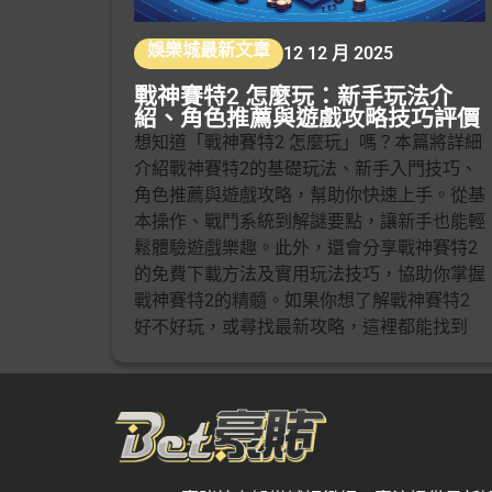
娛樂城最新文章
12 12 月 2025
戰神賽特2 怎麼玩：新手玩法介
紹、角色推薦與遊戲攻略技巧評價
想知道「戰神賽特2 怎麼玩」嗎？本篇將詳細
介紹戰神賽特2的基礎玩法、新手入門技巧、
角色推薦與遊戲攻略，幫助你快速上手。從基
本操作、戰鬥系統到解謎要點，讓新手也能輕
鬆體驗遊戲樂趣。此外，還會分享戰神賽特2
的免費下載方法及實用玩法技巧，協助你掌握
戰神賽特2的精髓。如果你想了解戰神賽特2
好不好玩，或尋找最新攻略，這裡都能找到