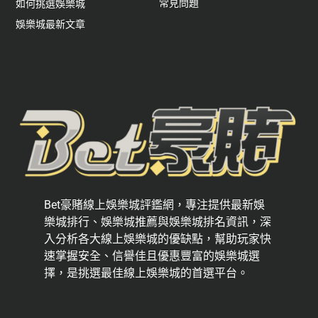
常見問題
如何挑選娛樂城
娛樂城最新文章
Bet豪賭線上娛樂城評鑑網，專注提供
最新娛
樂城
排行、娛樂城推薦與娛樂城排名資訊，深
入分析各大線上娛樂城的優缺點，幫助玩家快
速掌握安全、信譽佳且優惠豐富的娛樂城選
擇，是挑選最佳線上娛樂城的首選平台。