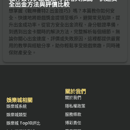
全出金方法與評價比較
想掌握《戰神賽特2 出金技巧》嗎？本篇教你如何安
全、快速地將遊戲獎金提領至帳戶，避開常見陷阱，提
升出金成功率。從官方安全出金流程、身分驗證準備，
到遇到出金卡關時的解決方法，完整解析每個細節。無
論你關心出金速度、評價或失敗原因，這裡都提供最實
用的教學與經驗分享，助你輕鬆享受遊戲樂趣，同時確
保財產安全。
關於我們
關於我們
娛樂城相關
隱私權政策
娛樂城系統
服務條款
娛樂城類型
博彩責任
娛樂城 Top10評比