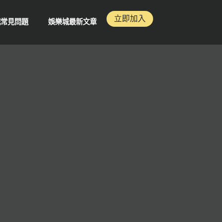
立即加入
城常見問題
娛樂城最新文章