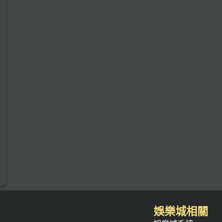
娛樂城相關