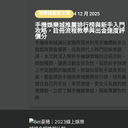
娛樂城最新文章
4 12 月 2025
手機娛樂城推薦排行榜與新手入門
攻略，註冊流程教學與出金速度評
價分
手機娛樂城讓玩家隨時隨地利用手機體驗多元
遊戲與豐富優惠，成為現代人熱門的娛樂選
擇。本文將深入解析手機娛樂城的註冊流程、
遊戲種類、優惠活動及安全性，協助新手快速
上手並避開詐騙風險。無論你是新手還是老玩
家，都能透過手機娛樂城推薦排行榜，找到最
適合自己的平台，享受便捷、安全又有趣的娛
樂體驗。立即了解手機娛樂城，開啟專屬你的
娛