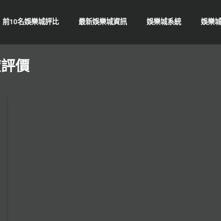
前10名娛樂城評比
最新娛樂城資訊
娛樂城系統
娛樂
度評價