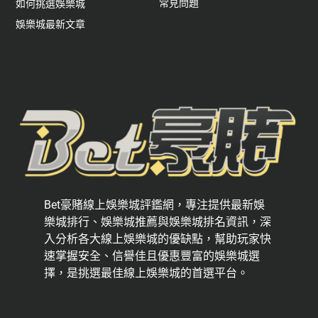
常見問題
如何挑選娛樂城
娛樂城最新文章
Bet豪賭線上娛樂城評鑑網，專注提供
最新娛
樂城
排行、娛樂城推薦與娛樂城排名資訊，深
入分析各大線上娛樂城的優缺點，幫助玩家快
速掌握安全、信譽佳且優惠豐富的娛樂城選
擇，是挑選最佳線上娛樂城的首選平台。