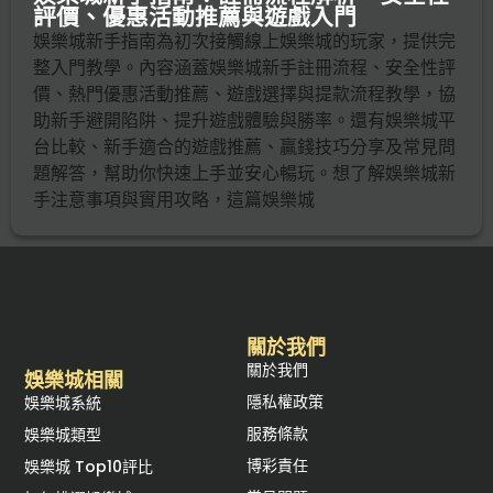
評價、優惠活動推薦與遊戲入門
娛樂城新手指南為初次接觸線上娛樂城的玩家，提供完
整入門教學。內容涵蓋娛樂城新手註冊流程、安全性評
價、熱門優惠活動推薦、遊戲選擇與提款流程教學，協
助新手避開陷阱、提升遊戲體驗與勝率。還有娛樂城平
台比較、新手適合的遊戲推薦、贏錢技巧分享及常見問
題解答，幫助你快速上手並安心暢玩。想了解娛樂城新
手注意事項與實用攻略，這篇娛樂城
關於我們
關於我們
娛樂城相關
隱私權政策
娛樂城系統
服務條款
娛樂城類型
博彩責任
娛樂城 Top10評比