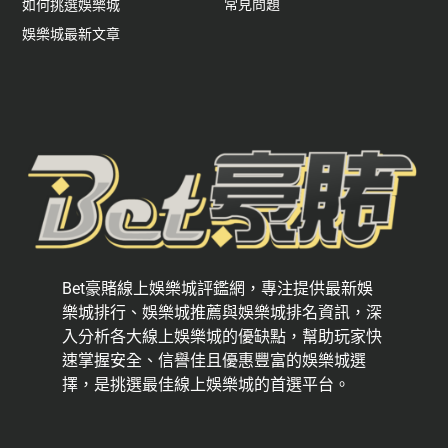
常見問題
如何挑選娛樂城
娛樂城最新文章
Bet豪賭線上娛樂城評鑑網，專注提供
最新娛
樂城
排行、娛樂城推薦與娛樂城排名資訊，深
入分析各大線上娛樂城的優缺點，幫助玩家快
速掌握安全、信譽佳且優惠豐富的娛樂城選
擇，是挑選最佳線上娛樂城的首選平台。