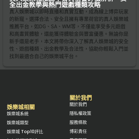
全出金教學與熱門遊戲種類攻略
真人娛樂城以即時直播和真實互動，成為線上博弈玩家
的新寵。選擇合法、安全且擁有專業荷官的真人娛樂城
推薦平台，如DG、SA、WM等，不僅能享受多元遊戲
和高畫質體驗，還能獲得體驗金與豐富優惠。無論你是
新手還是老手，本文將帶你深入了解真人娛樂城的安全
性、遊戲種類、出金教學及合法性，協助你輕鬆入門並
找到最適合自己的娛樂城平台。
關於我們
關於我們
娛樂城相關
隱私權政策
娛樂城系統
服務條款
娛樂城類型
博彩責任
娛樂城 Top10評比