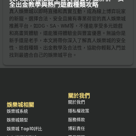
全出金教學與熱門遊戲種類攻略
真人娛樂城以即時直播和真實互動，成為線上博弈玩家
的新寵。選擇合法、安全且擁有專業荷官的真人娛樂城
推薦平台，如DG、SA、WM等，不僅能享受多元遊戲
和高畫質體驗，還能獲得體驗金與豐富優惠。無論你是
新手還是老手，本文將帶你深入了解真人娛樂城的安全
性、遊戲種類、出金教學及合法性，協助你輕鬆入門並
找到最適合自己的娛樂城平台。
關於我們
關於我們
娛樂城相關
隱私權政策
娛樂城系統
服務條款
娛樂城類型
博彩責任
娛樂城 Top10評比