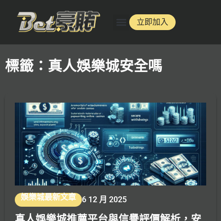
立即加入
標籤：真人娛樂城安全嗎
娛樂城最新文章
6 12 月 2025
真人娛樂城推薦平台與信譽評價解析，安