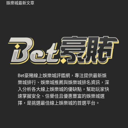
娛樂城最新文章
Bet豪賭線上娛樂城評鑑網，專注提供
最新娛
樂城
排行、娛樂城推薦與娛樂城排名資訊，深
入分析各大線上娛樂城的優缺點，幫助玩家快
速掌握安全、信譽佳且優惠豐富的娛樂城選
擇，是挑選最佳線上娛樂城的首選平台。