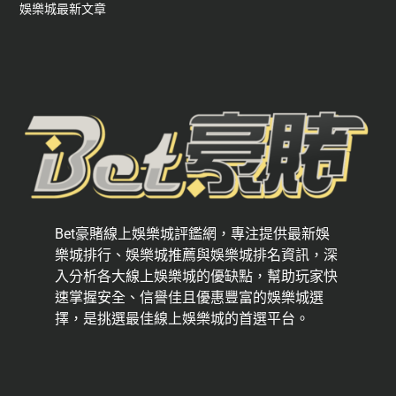
娛樂城最新文章
Bet豪賭線上娛樂城評鑑網，專注提供
最新娛
樂城
排行、娛樂城推薦與娛樂城排名資訊，深
入分析各大線上娛樂城的優缺點，幫助玩家快
速掌握安全、信譽佳且優惠豐富的娛樂城選
擇，是挑選最佳線上娛樂城的首選平台。