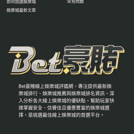
常見問題
如何挑選娛樂城
娛樂城最新文章
Bet豪賭線上娛樂城評鑑網，專注提供
最新娛
樂城
排行、娛樂城推薦與娛樂城排名資訊，深
入分析各大線上娛樂城的優缺點，幫助玩家快
速掌握安全、信譽佳且優惠豐富的娛樂城選
擇，是挑選最佳線上娛樂城的首選平台。