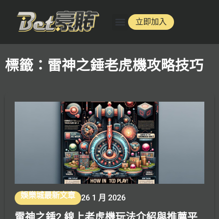
立即加入
標籤：雷神之錘老虎機攻略技巧
娛樂城最新文章
26 1 月 2026
雷神之錘2 線上老虎機玩法介紹與推薦平