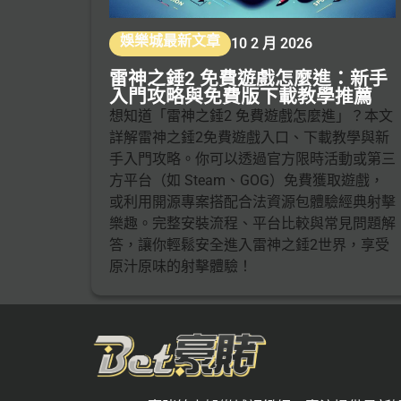
娛樂城最新文章
10 2 月 2026
雷神之錘2 免費遊戲怎麼進：新手
入門攻略與免費版下載教學推薦
想知道「雷神之錘2 免費遊戲怎麼進」？本文
詳解雷神之錘2免費遊戲入口、下載教學與新
手入門攻略。你可以透過官方限時活動或第三
方平台（如 Steam、GOG）免費獲取遊戲，
或利用開源專案搭配合法資源包體驗經典射擊
樂趣。完整安裝流程、平台比較與常見問題解
答，讓你輕鬆安全進入雷神之錘2世界，享受
原汁原味的射擊體驗！