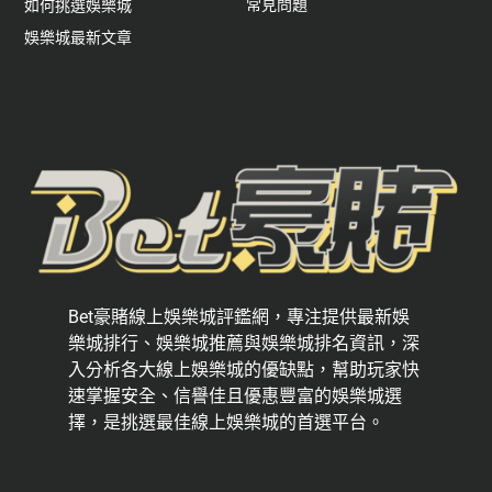
常見問題
如何挑選娛樂城
娛樂城最新文章
Bet豪賭線上娛樂城評鑑網，專注提供
最新娛
樂城
排行、娛樂城推薦與娛樂城排名資訊，深
入分析各大線上娛樂城的優缺點，幫助玩家快
速掌握安全、信譽佳且優惠豐富的娛樂城選
擇，是挑選最佳線上娛樂城的首選平台。