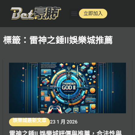
立即加入
標籤：雷神之錘II娛樂城推薦
娛樂城最新文章
23 1 月 2026
雷神之錘II 娛樂城評價與推薦，合法性與