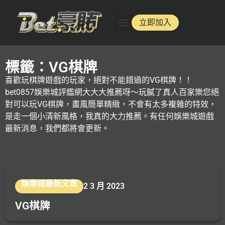
立即加入
標籤：VG棋牌
喜歡玩棋牌遊戲的玩家，絕對不能錯過的VG棋牌！！
bet0857娛樂城評鑑網大大大推薦呀～玩膩了真人百家樂您絕
對可以玩VG棋牌，畫風簡單精緻，不會有太多複雜的特效，
是走一個小清新風格，我真的大力推薦。有任何娛樂城遊戲
最新消息，我們都將會更新。
娛樂城最新文章
2 3 月 2023
VG棋牌