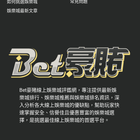
常見問題
如何挑選娛樂城
娛樂城最新文章
Bet豪賭線上娛樂城評鑑網，專注提供
最新娛
樂城
排行、娛樂城推薦與娛樂城排名資訊，深
入分析各大線上娛樂城的優缺點，幫助玩家快
速掌握安全、信譽佳且優惠豐富的娛樂城選
擇，是挑選最佳線上娛樂城的首選平台。