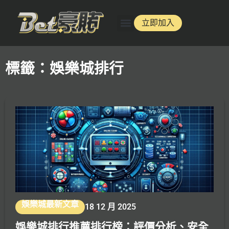
立即加入
標籤：娛樂城排行
娛樂城最新文章
18 12 月 2025
娛樂城排行推薦排行榜：評價分析、安全