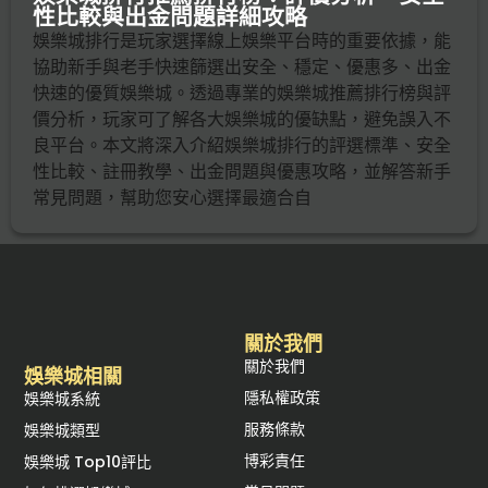
性比較與出金問題詳細攻略
娛樂城排行是玩家選擇線上娛樂平台時的重要依據，能
協助新手與老手快速篩選出安全、穩定、優惠多、出金
快速的優質娛樂城。透過專業的娛樂城推薦排行榜與評
價分析，玩家可了解各大娛樂城的優缺點，避免誤入不
良平台。本文將深入介紹娛樂城排行的評選標準、安全
性比較、註冊教學、出金問題與優惠攻略，並解答新手
常見問題，幫助您安心選擇最適合自
關於我們
關於我們
娛樂城相關
隱私權政策
娛樂城系統
服務條款
娛樂城類型
博彩責任
娛樂城 Top10評比