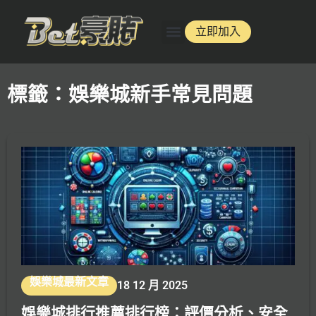
立即加入
標籤：娛樂城新手常見問題
娛樂城最新文章
18 12 月 2025
娛樂城排行推薦排行榜：評價分析、安全