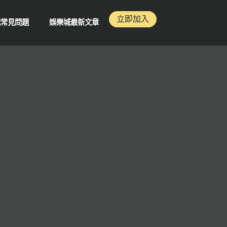
立即加入
城常見問題
娛樂城最新文章