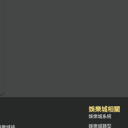
娛樂城相關
娛樂城系統
娛樂城類型
娛樂城
排